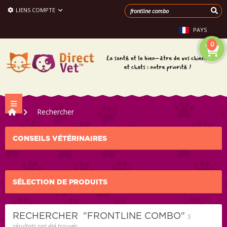
LIENS COMPTE
PAYS
0
Navigation bascule
>
Rechercher
CONSEILS VÉTÉRINAIRES
SÉLECTION DE PRODUITS
RECHERCHER
"FRONTLINE COMBO"
5
résultats ont été trouvés.