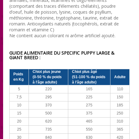
animales, minéraux, vitamines et oligo-éléments
(comportant des traces d’élements chélatés), poudre
d’oeuf, huile de poisson, lysine, coques de psyllium,
méthionine, thréonine, tryptophane, taurine, extrait de
romarin. Antioxydants naturels (tocophérols, extrait de
romarin et vitamine C)
Ne contient aucun colorant ni arôme artificiel ajouté.
GUIDE ALIMENTAIRE DU SPECIFIC PUPPY LARGE &
GIANT BREED :
Chiot plus jeune
Chiot plus âgé
Poids
(0-50 % du poids
(51-100 % du poids
Adulte
en Kg
à l'âge adulte)
à l'âge adulte)
5
220
165
110
7,5
295
225
150
10
370
275
185
15
500
375
250
20
620
465
310
25
735
550
365
30
840
630
420