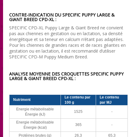
CONTRE-INDICATION DU SPECIFIC PUPPY LARGE &
GIANT BREED CPD-XL :
SPECIFIC CPD-XL Puppy Large & Giant Breed ne convient
pas aux chiennes en gestation ou en lactation, sa densité
énergétique et sa teneur en calcium n’étant pas adaptées.
Pour les chiennes de grandes races et de races géantes en
gestation ou en lactation, il est recommandé d’utiliser
SPECIFIC CPD-M Puppy Medium Breed.
ANALYSE MOYENNE DES CROQUETTES SPECIFIC PUPPY
LARGE & GIANT BREED CPD-XL :
Le contenu par
Le contenu
Nutriment
100 g
par MJ
Energie métabolisable
1525
-
Énergie (kJ)
Energie métabolisable
365
-
Énergie (kcal)
Protéines brutes (g)
26,3
65,3