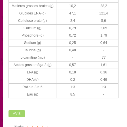
Matières grasses brutes (g)
10,2
28,2
Glucides ENA (g)
47,1
121,4
Cellulose brute (g)
2,4
5,6
Calcium (g)
0,79
2,05
Phosphore (g)
0,72
1,79
Sodium (g)
0,25
0,64
Taurine (g)
0,48
-
L-carnitine (mg)
-
77
Acides gras oméga-3 (g)
0,57
1,61
EPA (g)
0,18
0,36
DHA (g)
0,2
0,49
Ratio n-3:n-6
1:3
1:3
Eau (g)
8,5
-
AVIS
Note