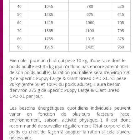
40
1045
780
520
50
1235
925
615
60
1415
1060
705
70
1585
1190
795
80
1755
1315
875
90
1915
1435
960
Exemple : pour un chiot qui pèse 10 kg, d’une race dont le
poids adulte est 35 kg (qui n’a donc pas encore atteint 50%
de son poids adulte), la ration journalière sera d’environ 370
g de Specific Puppy Large & Giant Breed CPD-XL . S’il pèse
20 kg (entre 50 et 100% du poids adulte), il aura besoin
d’environ 275 g de Specific Puppy Large & Giant Breed
CPD-XL par jour.
Les besoins énergétiques quotidiens individuels peuvent
varier en fonction de plusieurs facteurs (race,
environnement, saison, activité physique…). Il est donc
recommandé de surveiller régulièrement l’état corporel et le
poids du chiot de façon à adapter la ration si cela s’avère
nécessaire.