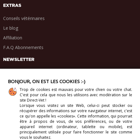
EXTRAS
Conseils vétérinaires
Le blog
Affiliation
F.A.Q Abonnements
NEWSLETTER
BONJOUR, ON EST LES COOKIES :-)
Trop de cookies est mauvais pour votre chien ou votre chat.
PARTAGE SOCIAL
C'est pour cela que nous les utilisons avec modération sur le
.
.
.
.
site Direct-Vet !
Lorsque vous visitez un site Web, celui-ci
peut stocker ou
récupérer des informations sur votre navigateur internet, c'est
ce qu'on appelle les «cookies». Cette information, qui pourrait
être à propos de vous, de vos préférences, ou de votre
appareil internet (ordinateur, tablette ou mobile), est
Copyright 2012-2026 Direct-Vet BV. Tous droits réservés.
principalement utilisée pour faire fonctionner le site comme
vous le souhaitez.