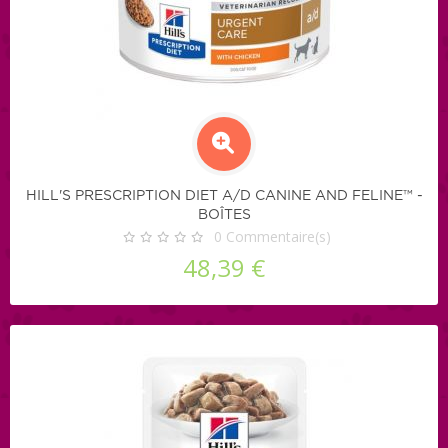
HILL'S PRESCRIPTION DIET A/D CANINE AND FELINE™ -
BOÎTES
0
Commentaire(s)
48,39 €