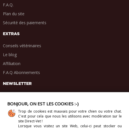
F.A.Q.
Plan du site
Sécurité des paiements
EXTRAS
Conseils vétérinaires
Le blog
Affiliation
F.A.Q Abonnements
NEWSLETTER
BONJOUR, ON EST LES COOKIES :-)
Trop de cookies est mauvais pour votre chien ou votre chat.
PARTAGE SOCIAL
C'est pour cela que nous les utilisons avec modération sur le
.
.
.
.
site Direct-Vet !
Lorsque vous visitez un site Web, celui-ci
peut stocker ou