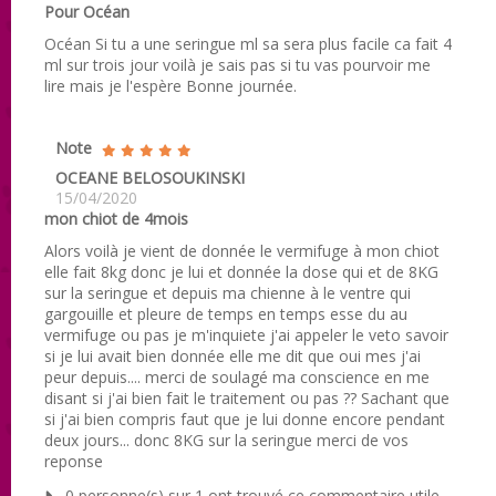
Pour Océan
Océan Si tu a une seringue ml sa sera plus facile ca fait 4
ml sur trois jour voilà je sais pas si tu vas pourvoir me
lire mais je l'espère Bonne journée.
Note
OCEANE BELOSOUKINSKI
15/04/2020
mon chiot de 4mois
Alors voilà je vient de donnée le vermifuge à mon chiot
elle fait 8kg donc je lui et donnée la dose qui et de 8KG
sur la seringue et depuis ma chienne à le ventre qui
gargouille et pleure de temps en temps esse du au
vermifuge ou pas je m'inquiete j'ai appeler le veto savoir
si je lui avait bien donnée elle me dit que oui mes j'ai
peur depuis.... merci de soulagé ma conscience en me
disant si j'ai bien fait le traitement ou pas ?? Sachant que
si j'ai bien compris faut que je lui donne encore pendant
deux jours... donc 8KG sur la seringue merci de vos
reponse
0 personne(s) sur 1 ont trouvé ce commentaire utile.