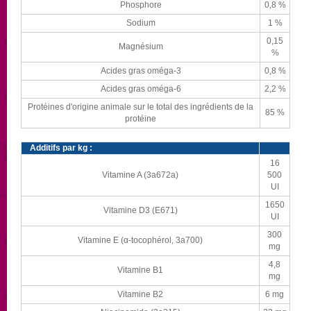
Phosphore
0,8 %
Sodium
1 %
0,15
Magnésium
%
Acides gras oméga-3
0,8 %
Acides gras oméga-6
2,2 %
Protéines d'origine animale sur le total des ingrédients de la
85 %
protéine
Additifs par kg :
16
Vitamine A (3a672a)
500
UI
1650
Vitamine D3 (E671)
UI
300
Vitamine E (α-tocophérol, 3a700)
mg
4,8
Vitamine B1
mg
Vitamine B2
6 mg