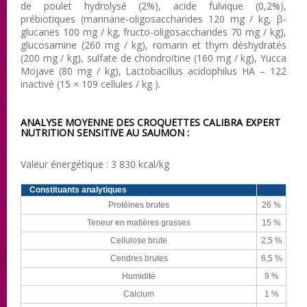
de poulet hydrolysé (2%), acide fulvique (0,2%),
prébiotiques (mannane-oligosaccharides 120 mg / kg, β-
glucanes 100 mg / kg, fructo-oligosaccharides 70 mg / kg),
glucosamine (260 mg / kg), romarin et thym déshydratés
(200 mg / kg), sulfate de chondroïtine (160 mg / kg), Yucca
Mojave (80 mg / kg), Lactobacillus acidophilus HA – 122
inactivé (15 × 109 cellules / kg ).
ANALYSE MOYENNE DES CROQUETTES
CALIBRA EXPERT
NUTRITION SENSITIVE AU SAUMON :
Valeur énergétique : 3 830 kcal/kg
Constituants analytiques
Protéines brutes
26 %
Teneur en matières grasses
15 %
Cellulose brute
2,5 %
Cendres brutes
6,5 %
Humidité
9 %
Calcium
1 %