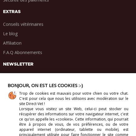
EXTRAS
Conseils vétérinaires
Le blog
Affiliation
F.A.Q Abonnements
NEWSLETTER
BONJOUR, ON EST LES COOKIES :-)
Trop de cookies est mauvais pour votre chien ou votre chat.
PARTAGE SOCIAL
C'est pour cela que nous les utilisons avec modération sur le
.
.
.
.
site Direct-Vet !
Lorsque vous visitez un site Web, celui-ci
peut stocker ou
récupérer des informations sur votre navigateur internet, c'est
ce qu'on appelle les «cookies». Cette information, qui pourrait
être à propos de vous, de vos préférences, ou de votre
appareil internet (ordinateur, tablette ou mobile), est
Copyright 2012-2026 Direct-Vet BV. Tous droits réservés.
principalement utilisée pour faire fonctionner le site comme