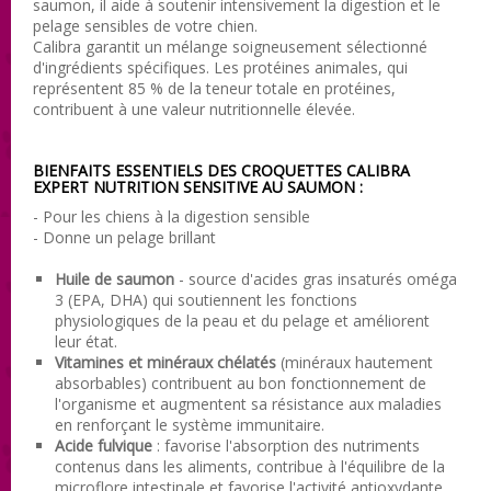
saumon, il aide à soutenir intensivement la digestion et le
pelage sensibles de votre chien.
Calibra garantit un mélange soigneusement sélectionné
d'ingrédients spécifiques. Les protéines animales, qui
représentent 85 % de la teneur totale en protéines,
contribuent à une valeur nutritionnelle élevée.
BIENFAITS ESSENTIELS DES CROQUETTES
CALIBRA
EXPERT NUTRITION SENSITIVE AU SAUMON :
- Pour les chiens à la digestion sensible
- Donne un pelage brillant
Huile de saumon
- source d'acides gras insaturés oméga
3 (EPA, DHA) qui soutiennent les fonctions
physiologiques de la peau et du pelage et améliorent
leur état.
Vitamines et minéraux chélatés
(minéraux hautement
absorbables) contribuent au bon fonctionnement de
l'organisme et augmentent sa résistance aux maladies
en renforçant le système immunitaire.
Acide fulvique
: favorise l'absorption des nutriments
contenus dans les aliments, contribue à l'équilibre de la
microflore intestinale et favorise l'activité antioxydante