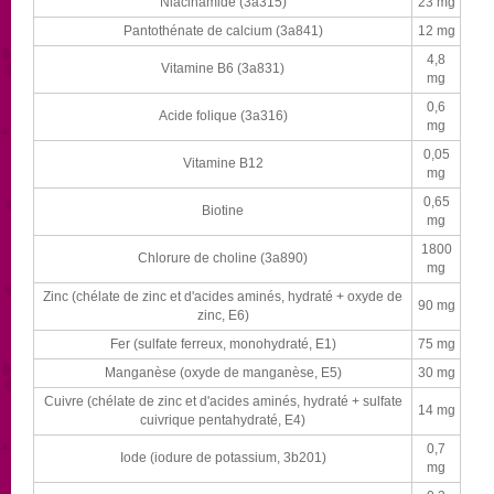
Niacinamide (3a315)
23 mg
Pantothénate de calcium (3a841)
12 mg
4,8
Vitamine B6 (3a831)
mg
0,6
Acide folique (3a316)
mg
0,05
Vitamine B12
mg
0,65
Biotine
mg
1800
Chlorure de choline (3a890)
mg
Zinc (chélate de zinc et d'acides aminés, hydraté + oxyde de
90 mg
zinc, E6)
Fer (sulfate ferreux, monohydraté, E1)
75 mg
Manganèse (oxyde de manganèse, E5)
30 mg
Cuivre (chélate de zinc et d'acides aminés, hydraté + sulfate
14 mg
cuivrique pentahydraté, E4)
0,7
Iode (iodure de potassium, 3b201)
mg