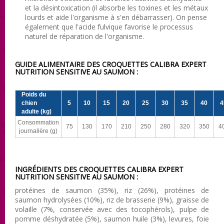
et la désintoxication (il absorbe les toxines et les métaux
lourds et aide l'organisme à s'en débarrasser). On pense
également que l'acide fulvique favorise le processus
naturel de réparation de l'organisme.
GUIDE ALIMENTAIRE DES CROQUETTES
CALIBRA EXPERT
NUTRITION SENSITIVE AU SAUMON :
Poids du
chien
5
10
15
20
25
30
35
40
4
adulte (kg)
Consommation
75
130
170
210
250
280
320
350
4
journalière (g)
INGRÉDIENTS DES CROQUETTES
CALIBRA EXPERT
NUTRITION SENSITIVE AU SAUMON :
protéines de saumon (35%), riz (26%), protéines de
saumon hydrolysées (10%), riz de brasserie (9%), graisse de
volaille (7%, conservée avec des tocophérols), pulpe de
pomme déshydratée (5%), saumon huile (3%), levures, foie