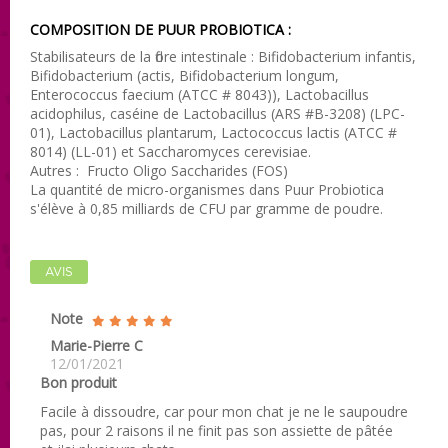
COMPOSITION DE PUUR PROBIOTICA :
Stabilisateurs de la flore intestinale : Bifidobacterium infantis,
Bifidobacterium (actis, Bifidobacterium longum,
Enterococcus faecium (ATCC # 8043)), Lactobacillus
acidophilus, caséine de Lactobacillus (ARS #B-3208) (LPC-
01), Lactobacillus plantarum, Lactococcus lactis (ATCC #
8014) (LL-01) et Saccharomyces cerevisiae.
Autres : Fructo Oligo Saccharides (FOS)
La quantité de micro-organismes dans Puur Probiotica
s'élève à 0,85 milliards de CFU par gramme de poudre.
AVIS
Note
Marie-Pierre C
12/01/2021
Bon produit
Facile à dissoudre, car pour mon chat je ne le saupoudre
pas, pour 2 raisons il ne finit pas son assiette de pâtée