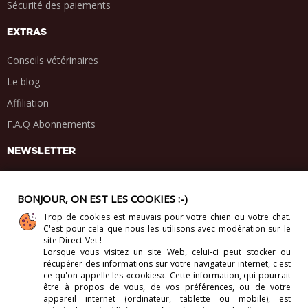
Sécurité des paiements
EXTRAS
Conseils vétérinaires
Le blog
Affiliation
F.A.Q Abonnements
NEWSLETTER
BONJOUR, ON EST LES COOKIES :-)
Trop de cookies est mauvais pour votre chien ou votre chat.
PARTAGE SOCIAL
C'est pour cela que nous les utilisons avec modération sur le
.
.
.
.
site Direct-Vet !
Lorsque vous visitez un site Web, celui-ci
peut stocker ou
récupérer des informations sur votre navigateur internet, c'est
ce qu'on appelle les «cookies». Cette information, qui pourrait
être à propos de vous, de vos préférences, ou de votre
appareil internet (ordinateur, tablette ou mobile), est
Copyright 2012-2026 Direct-Vet BV. Tous droits réservés.