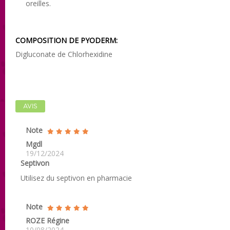
oreilles.
COMPOSITION DE PYODERM:
Digluconate de Chlorhexidine
AVIS
Note
Mgdl
19/12/2024
Septivon
Utilisez du septivon en pharmacie
Note
ROZE Régine
10/08/2024