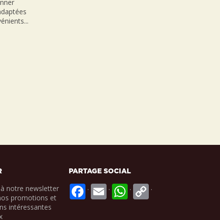
onner
nadaptées
énients...
R
PARTAGE SOCIAL
.
.
.
.
à notre newsletter
nos promotions et
ns intéressantes
x