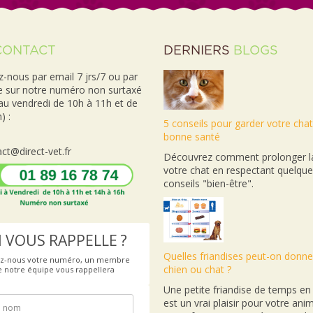
CONTACT
DERNIERS
BLOGS
-nous par email 7 jrs/7 ou par
e sur notre numéro non surtaxé
 au vendredi de 10h à 11h et de
) :
5 conseils pour garder votre cha
bonne santé
ct@direct-vet.fr
Découvrez comment prolonger la
votre chat en respectant quelqu
conseils "bien-être".
 VOUS RAPPELLE ?
Quelles friandises peut-on donne
ez-nous votre numéro, un membre
chien ou chat ?
e notre équipe vous rappellera
Une petite friandise de temps e
est un vrai plaisir pour votre anim