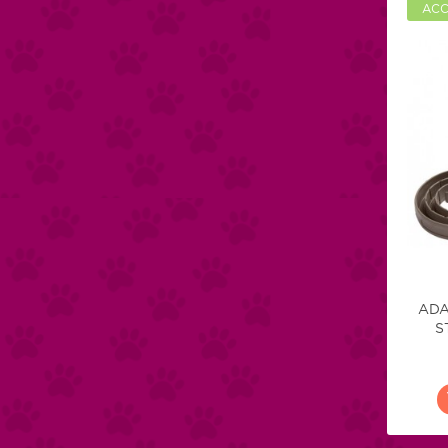
ACC
ADA
S