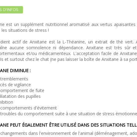
S D'INFOS
ne est un supplément nutritionnel aromatisé aux vertus apaisantes p
 les situations de stress !
édient actif de Anxitane est la L-Théanine, un extrait de thé vert
raîne aucune somnolence ni dépendance. Anxitane est très sûr et
rtementaux et/ou médicamenteux. L'acceptation facile de Anxitan
s et surtout chez le chat (ne pas laisser la boîte de Anxitane à sa porté
ANE DIMINUE :
s tremblements
xcès de vigilance
comportement de fuite
dilatation des pupilles
nhibition
s comportements d'évitement
 troubles du comportement suite à une situation de stress émotionne
ANE PEUT ÉGALEMENT ÊTRE UTILISÉ DANS DES SITUATIONS TELLE
 changements dans l'environnement de l'animal (déménagement, adop