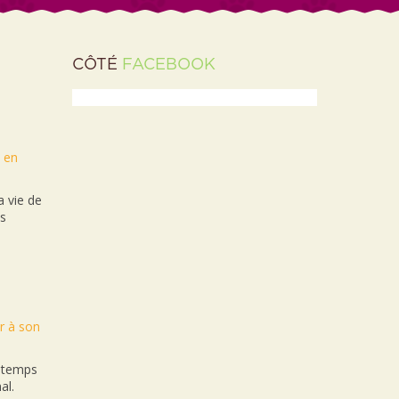
CÔTÉ
FACEBOOK
t en
 vie de
es
r à son
n temps
al.