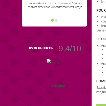
les
Une question sur votre commande ? Prenez
contact avec nous via contact@direct-vet.fr
POUR 
vis
voy
feu
Dans c
LE DO
Anx
9.4/10
AVIS CLIENTS
An
COMPO
voir plus
Extrai
magné