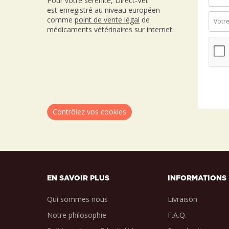
Pour votre sérénité, Direct-Vet
est enregistré au niveau européen
comme
point de vente
légal
de
médicaments vétérinaires sur internet.
Contrôlez vos cookies
EN SAVOIR PLUS
INFORMATIONS
Qui sommes nous
Livraison
Notre philosophie
F.A.Q.