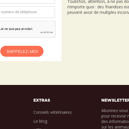
Toutefois, attention, à ne pas d
n’importe quoi : des friandises i
peuvent avoir de multiples inconv
RAPPELEZ-MOI
EXTRAS
NEWSLETTE
Abonnez-vous 
Conseils vétérinaires
pour recevoir 
Le blog
des informatio
sur les animau