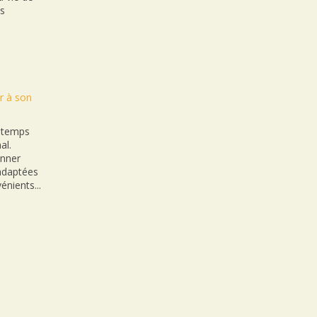
es
r à son
n temps
al.
onner
nadaptées
énients...