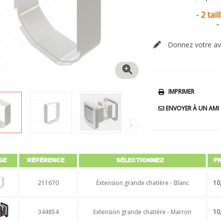
- 2 tai
-
Donnez votre av
IMPRIMER
ENVOYER À UN AMI
›
GE
RÉFÉRENCE
SÉLECTIONNEZ
PR
211670
Extension grande chatière - Blanc
10
344854
Extension grande chatière - Marron
10