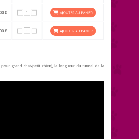
00 €
AJOUTER AU PANIER
00 €
AJOUTER AU PANIER
pour grand chat/petit chien), la longueur du tunnel de la