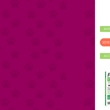
AVI
SOYE
ACC