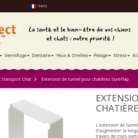
PAYS
Vermifuge
Dentaire
Yeux & Oreilles
Pelage
Stress
Ac
 transport Chat
>
Extension de tunnel pour chatières SureFlap
EXTENSI
CHATIÈRE
L'extension de tunne
d'augmenter la longu
travers de murs parti