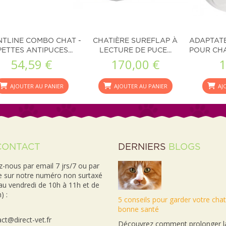
TLINE COMBO CHAT -
CHATIÈRE SUREFLAP À
ADAPTAT
PETTES ANTIPUCES...
LECTURE DE PUCE...
POUR CHA
54,59 €
170,00 €
1
AJOUTER AU PANIER
AJOUTER AU PANIER
AJ
CONTACT
DERNIERS
BLOGS
-nous par email 7 jrs/7 ou par
e sur notre numéro non surtaxé
 au vendredi de 10h à 11h et de
) :
5 conseils pour garder votre cha
bonne santé
ct@direct-vet.fr
Découvrez comment prolonger la