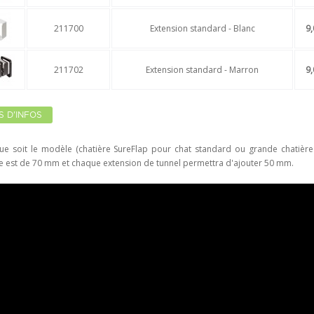
211700
Extension standard - Blanc
9,
211702
Extension standard - Marron
9,
S D'INFOS
ue soit le modèle (chatière SureFlap pour chat standard ou grande chatière 
re est de 70 mm et chaque extension de tunnel permettra d'ajouter 50 mm.