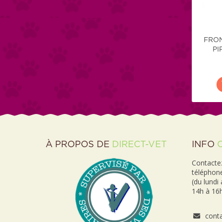
FRON
PI
À PROPOS DE
DIRECT-VET
INFO
Contactez
téléphon
(du lundi
14h à 16h
conta