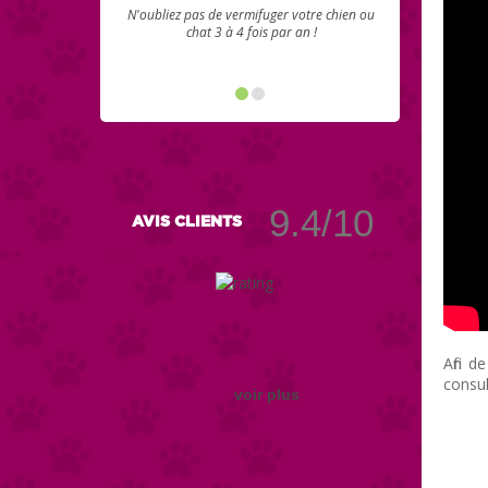
N'oubliez pas de vermifuger votre chien ou
chat 3 à 4 fois par an !
9.4/10
AVIS CLIENTS
Afin d
consul
voir plus