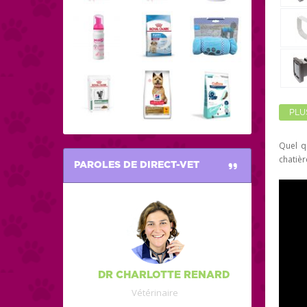
PLU
Quel q
chatiè
PAROLES DE DIRECT-VET
DR CHARLOTTE RENARD
Vétérinaire