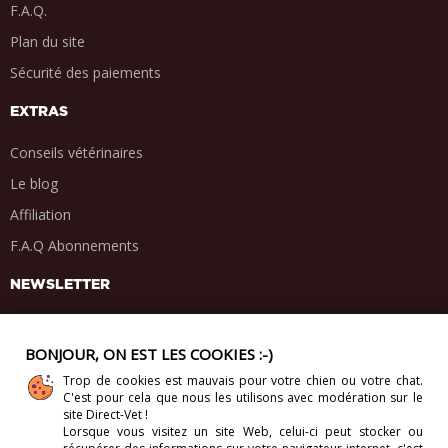
F.A.Q.
Plan du site
Sécurité des paiements
EXTRAS
Conseils vétérinaires
Le blog
Affiliation
F.A.Q Abonnements
NEWSLETTER
BONJOUR, ON EST LES COOKIES :-)
Trop de cookies est mauvais pour votre chien ou votre chat.
PARTAGE SOCIAL
C'est pour cela que nous les utilisons avec modération sur le
.
.
.
.
site Direct-Vet !
Lorsque vous visitez un site Web, celui-ci
peut stocker ou