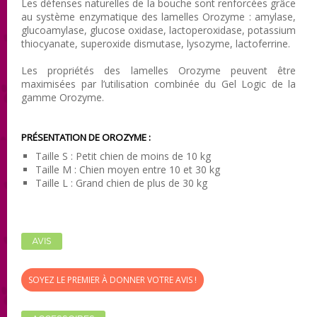
Les défenses naturelles de la bouche sont renforcées grâce
au système enzymatique des lamelles Orozyme : amylase,
glucoamylase, glucose oxidase, lactoperoxidase, potassium
thiocyanate, superoxide dismutase, lysozyme, lactoferrine.
Les propriétés des lamelles Orozyme peuvent être
maximisées par l’utilisation combinée du Gel Logic de la
gamme Orozyme.
PRÉSENTATION
DE OROZYME :
Taille S : Petit chien de moins de 10 kg
Taille M : Chien moyen entre 10 et 30 kg
Taille L : Grand chien de plus de 30 kg
AVIS
SOYEZ LE PREMIER À DONNER VOTRE AVIS !