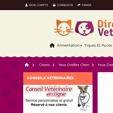
MON COMPTE
CONNEXION
PANIER
Alimentation
Tiques Et Puces
>
Chiens
>
Yeux Oreilles Chien
>
Yeux Chi
CONSEILS VÉTÉRINAIRES