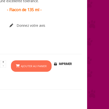
e une excellente tolérance.
- Flacon de 135 ml -
Donnez votre avis
+
IMPRIMER
-
AJOUTER AU PANIER