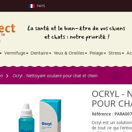
PAYS
Vermifuge
Dentaire
Yeux & Oreilles
Pelage
Stress
Ac
en
>
Ocryl - Nettoyant oculaire pour chat et chien
OCRYL -
POUR CHA
Référence :
PARA00
Ocryl est un solution
de tout ce qui l'ent