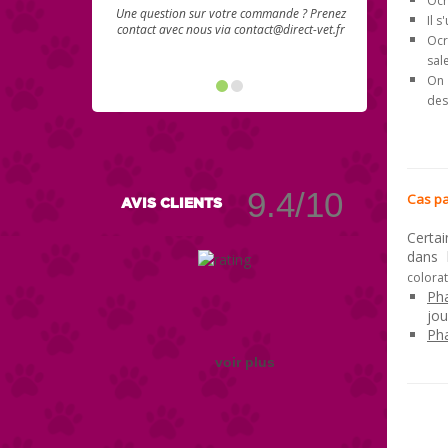
Ocr
Une question sur votre commande ? Prenez
Il 
contact avec nous via contact@direct-vet.fr
Ocr
sal
On 
des
9.4/10
Cas pa
AVIS CLIENTS
Certai
dans l
colora
Pha
jou
Pha
voir plus