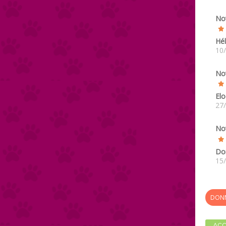
No
Hé
10
No
Elo
27
No
Do
15
DONN
ACC