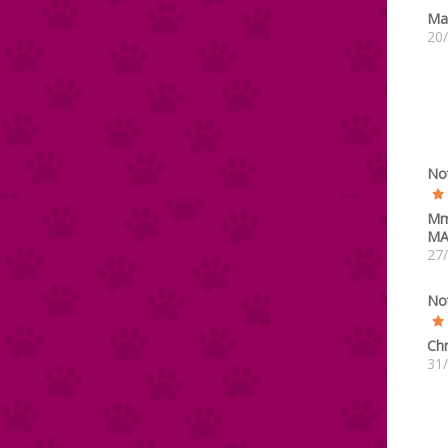
Ma
20
No
M
MA
27
No
Chr
31