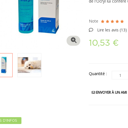
de l'Ocryl lui confèr
Note
Lire les avis (
13
)
10,53 €
Quantité :
ENVOYER À UN AMI
S D'INFOS