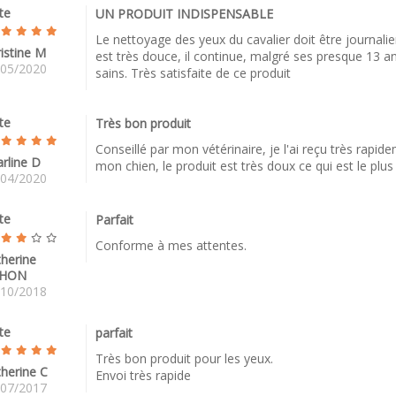
te
UN PRODUIT INDISPENSABLE
Le nettoyage des yeux du cavalier doit être journalie
istine M
est très douce, il continue, malgré ses presque 13 an
/05/2020
sains. Très satisfaite de ce produit
te
Très bon produit
Conseillé par mon vétérinaire, je l'ai reçu très rapid
rline D
mon chien, le produit est très doux ce qui est le plu
/04/2020
te
Parfait
Conforme à mes attentes.
herine
HON
/10/2018
te
parfait
Très bon produit pour les yeux.
herine C
Envoi très rapide
/07/2017