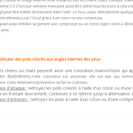
yl s'utilise en usage externe (voie oculaire) chez les chiens, chats, chevaux, oise
s'utilise 2 à 3 fois par semaine mais peut aussi être utilisé tous les jours si cela
yl peut être instillé directement dans l'oeil : on fera couler délicatement quel
etés éliminées par l'Ocryl grâce à un coton ou une compresse.
peut aussi imbiber largement une compresse ou un coton (type coton à démaquil
 yeux.
rticulier des poils colorés aux angles internes des yeux :
ns chiens ou chats peuvent avoir une coloration marron/noire qui app
es illustrations).
Cette coloration est anormale, elle est due aux larmes
tion.
Cette élimination/prévention se fait en 2 phases :
se d'attaque :
nettoyez les poils colorés à l'aide d'un coton ou d'une
r en frottant doucement. Continuez à ce rythme jusqu'à atténuation d
se d'entretien :
nettoyez les poils à l'aide d'un coton ou d'une compr