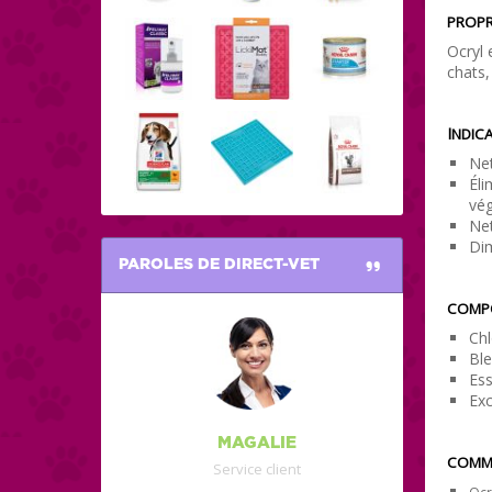
PROPR
Ocryl 
chats,
I
NDICA
Net
Éli
vég
Net
Dim
PAROLES DE DIRECT-VET
COMPO
Chl
Ble
Ess
Exc
MAGALIE
COMME
Service client