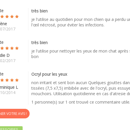
te
très bien
je l'utilise au quotidien pour mon chien qui a perdu u
lène
l'œil nécrosé, pour éviter les infections.
/07/2017
te
très bien
je l'utilise pour nettoyer les yeux de mon chat après sa 
die D
bon
/02/2017
te
Ocryl pour les yeux
non irritant et sent bon aucun Quelques gouttes da
minique L
tissées (7,5 x7,5) imbibée avec de l'ocryl, puis essu
/10/2014
mouchoirs. Utilisation quotidienne en cas d'atresie d
1 personne(s) sur 1 ont trouvé ce commentaire utile
ER VOTRE AVIS !
ESSOIRES