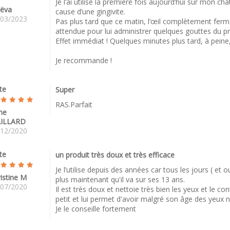
Je l’ai utilisé la première fois aujourd’hui sur mon c
ëva
cause d’une gingivite.
/03/2023
Pas plus tard que ce matin, l’œil complètement fermé
attendue pour lui administrer quelques gouttes du pro
Effet immédiat ! Quelques minutes plus tard, à peine, 
Je recommande !
te
Super
RAS.Parfait
me
ILLARD
/12/2020
te
un produit très doux et très efficace
Je l’utilise depuis des années car tous les jours ( et
istine M
plus maintenant qu'il va sur ses 13 ans.
/07/2020
Il est très doux et nettoie très bien les yeux et le 
petit et lui permet d'avoir malgré son âge des yeux ni
Je le conseille fortement