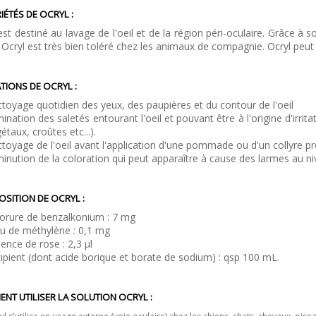
IÉTÉS DE OCRYL :
est destiné au lavage de l'oeil et de la région péri-oculaire. Grâce à 
 Ocryl est très bien toléré chez les animaux de compagnie. Ocryl peut a
TIONS DE OCRYL :
toyage quotidien des yeux, des paupières et du contour de l'oeil
mination des saletés entourant l'oeil et pouvant être à l'origine d'irrit
étaux, croûtes etc...).
toyage de l'oeil avant l'application d'une pommade ou d'un collyre pres
inution de la coloration qui peut apparaître à cause des larmes au nive
SITION DE OCRYL :
orure de benzalkonium : 7 mg
u de méthylène : 0,1 mg
ence de rose : 2,3 µl
ipient (dont acide borique et borate de sodium) : qsp 100 mL.
NT UTILISER LA SOLUTION OCRYL :