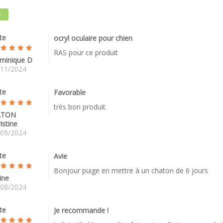
S
te
ocryl oculaire pour chien
RAS pour ce produit
minique D
/11/2024
te
Favorable
très bon produit
ATON
istine
/09/2024
te
Avie
Bonjour puige en mettre à un chaton de 6 jours
ine
/08/2024
te
Je recommande !