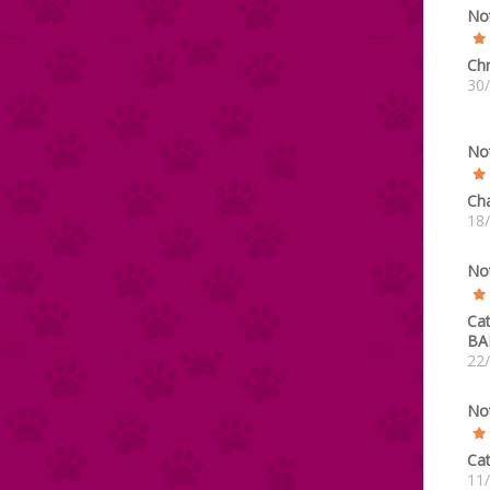
No
Chr
30
No
Cha
18
No
Cat
BA
22
No
Cat
11