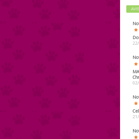
AVI
No
Do
22
No
M
Chr
02
No
Cel
21
No