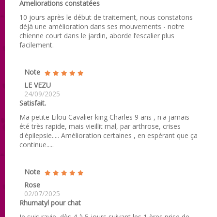
Ameliorations constatées
10 jours après le début de traitement, nous constatons
déjà une amélioration dans ses mouvements - notre
chienne court dans le jardin, aborde l’escalier plus
facilement.
Note
LE VEZU
24/09/2025
Satisfait.
Ma petite Lilou Cavalier king Charles 9 ans , n'a jamais
été très rapide, mais vieillit mal, par arthrose, crises
d'épilepsie..... Amélioration certaines , en espérant que ça
continue.....
Note
Rose
02/07/2025
Rhumatyl pour chat
Je suis ravie, dès 4 à 5 jours suivant les 1 ères prise de