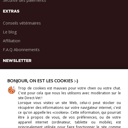
Sécurité des paiements
EXTRAS
Conseils vétérinaires
Le blog
Affiliation
F.A.Q Abonnements
NEWSLETTER
BONJOUR, ON EST LES COOKIES :-)
Trop de cookies est mauvais pour votre chien ou votre chat.
PARTAGE SOCIAL
C'est pour cela que nous les utilisons avec modération sur le
.
.
.
.
site Direct-Vet !
Lorsque vous visitez un site Web, celui-ci
peut stocker ou
récupérer des informations sur votre navigateur internet, c'est
ce qu'on appelle les «cookies». Cette information, qui pourrait
être à propos de vous, de vos préférences, ou de votre
appareil internet (ordinateur, tablette ou mobile), est
Copyright 2012-2026 Direct-Vet BV. Tous droits réservés.
principalement utilisée pour faire fonctionner le site comme