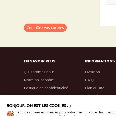
Contrôlez vos cookies
EN SAVOIR PLUS
INFORMATIONS
Qui sommes nous
Livraison
Notre philosophie
F.A.Q.
Politique de confidentialité
Plan du site
Conditions générales de vente
Sécurité des paie
BONJOUR, ON EST LES COOKIES :-)
Trop de cookies est mauvais pour votre chien ou votre chat. C'est po