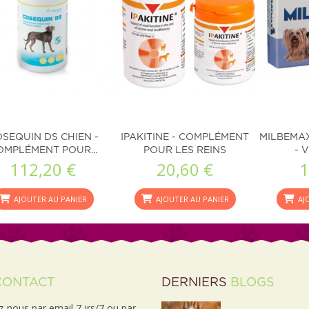
SEQUIN DS CHIEN -
IPAKITINE - COMPLÉMENT
MILBEMAX
OMPLÉMENT POUR...
POUR LES REINS
- 
112,20 €
20,60 €
1
AJOUTER AU PANIER
AJOUTER AU PANIER
AJ
CONTACT
DERNIERS
BLOGS
-nous par email 7 jrs/7 ou par