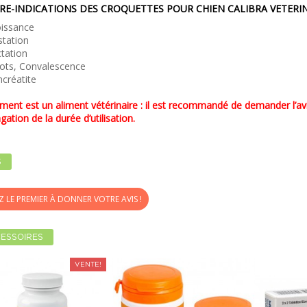
RE-INDICATIONS DES CROQUETTES POUR CHIEN CALIBRA VETERI
oissance
tation
tation
ots, Convalescence
créatite
iment est un aliment vétérinaire : il est recommandé de demander l’avis
gation de la durée d’utilisation.
S
Z LE PREMIER À DONNER VOTRE AVIS !
ESSOIRES
VENTE!