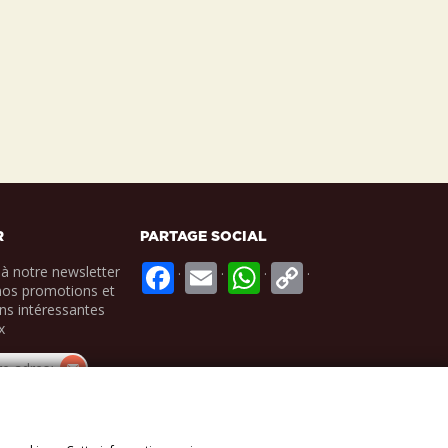
R
PARTAGE SOCIAL
.
.
.
.
à notre newsletter
nos promotions et
ns intéressantes
x