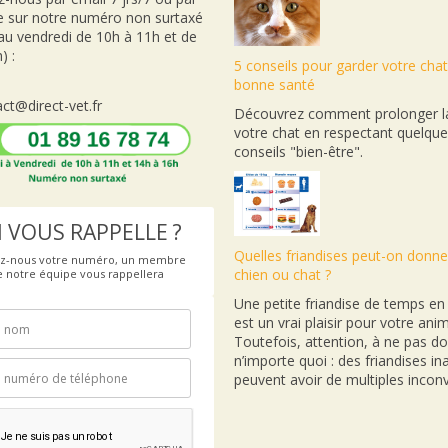
e sur notre numéro non surtaxé
 au vendredi de 10h à 11h et de
) :
5 conseils pour garder votre cha
bonne santé
ct@direct-vet.fr
Découvrez comment prolonger la
votre chat en respectant quelqu
conseils "bien-être".
 VOUS RAPPELLE ?
Quelles friandises peut-on donne
ez-nous votre numéro, un membre
chien ou chat ?
e notre équipe vous rappellera
Une petite friandise de temps e
est un vrai plaisir pour votre anim
Toutefois, attention, à ne pas d
n’importe quoi : des friandises i
peuvent avoir de multiples inconv