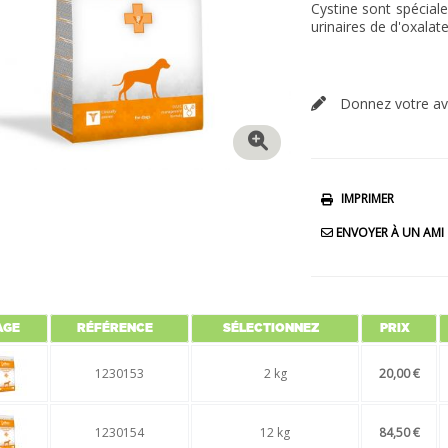
Cystine sont spécial
urinaires de d'oxalat
Donnez votre av
IMPRIMER
ENVOYER À UN AMI
AGE
RÉFÉRENCE
SÉLECTIONNEZ
PRIX
1230153
2 kg
20,00 €
1230154
12 kg
84,50 €