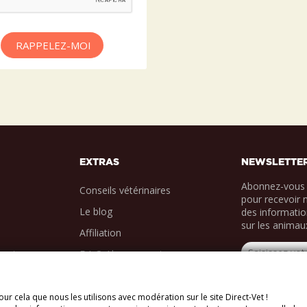
RAPPELEZ-MOI
EXTRAS
NEWSLETTE
Abonnez-vous 
Conseils vétérinaires
pour recevoir 
Le blog
des informatio
sur les animau
Affiliation
ments
F.A.Q Abonnements
ur cela que nous les utilisons avec modération sur le site Direct-Vet !