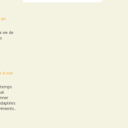
t en
 vie de
es
r à son
n temps
al.
onner
nadaptées
énients...