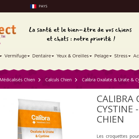
PAYS
Vermifuge
Dentaire
Yeux & Oreilles
Pelage
Stress
Ac
Médicalisés Chien
>
Calculs Chien
>
Calibra Oxalate & Urate & C
CALIBRA 
CYSTINE 
CHIEN
Les croquettes pour