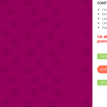
CONT
Cr
Ges
Lac
Chi
Pan
Cet al
prolon
AVI
SOYE
ACC