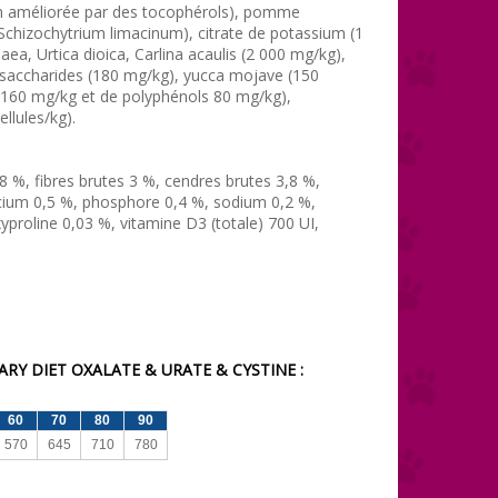
ion améliorée par des tocophérols), pomme
 Schizochytrium limacinum), citrate de potassium (1
aea, Urtica dioica, Carlina acaulis (2 000 mg/kg),
osaccharides (180 mg/kg), yucca mojave (150
s 160 mg/kg et de polyphénols 80 mg/kg),
llules/kg).
8 %, fibres brutes 3 %, cendres brutes 3,8 %,
cium 0,5 %, phosphore 0,4 %, sodium 0,2 %,
proline 0,03 %, vitamine D3 (totale) 700 UI,
ARY DIET
OXALATE & URATE & CYSTINE
:
60
70
80
90
570
645
710
780