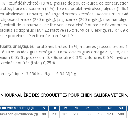
5 %), œuf déshydraté (19 %), graisse de poulet (durée de conservat
ratée, huile de saumon (2 %), foie de poulet hydrolysé, algues (1 %,
nt alcalinisant urinaire), mélange d'herbes séchées : Vaccinium vitis-id
-oligosaccharides (220 mg/kg), β-glucanes (200 mg/kg), mannanolig
, extrait de curcuma et de thé vert décaféiné (source de flavonoïde
acillus acidophilus HA-122 inactivé (15 x 10^9 cellules/kg). (15 x 109 ce
 de protéines sélectionnée : œuf séché.
tuants analytiques
: protéines brutes 15 %, matières grasses brutes 1
té 10 %, acides gras oméga 3 0,6 %, acides gras oméga 6 2,8 %, cal
ium 0,05 %, potassium 0,7 %, soufre 0,3 %, chlorures 0,6 %, hydroxy
 aminés soufrés (total) 0,75 %.
 énergétique : 3 950 kcal/kg - 16,54 MJ/kg.
N JOURNALIÈRE DES CROQUETTES POUR CHIEN CALIBRA VETERIN
s du chien adulte (kg)
5
10
15
20
25
30
40
50
mmation quotidienne (g)
90
150
205
250
300
340
420
500