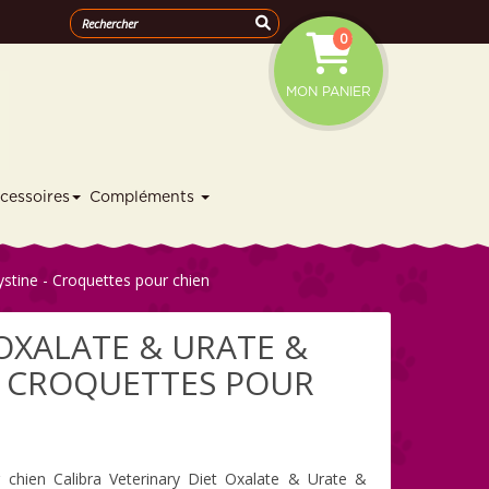
0
MON PANIER
cessoires
Compléments
ystine - Croquettes pour chien
OXALATE & URATE &
- CROQUETTES POUR
 chien Calibra Veterinary Diet Oxalate & Urate &