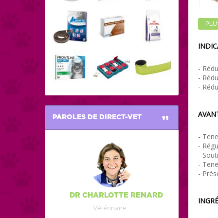
PLU
INDIC
- Rédu
- Rédu
- Rédu
AVAN
PAROLES DE DIRECT-VET
- Tene
- Régu
- Sout
- Tene
- Prés
DR CHARLOTTE RENARD
INGRÉ
Vétérinaire