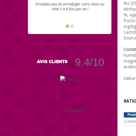
Riz (5
N'oubliez pas de vermifuger votre chien ou
déshyd
chat 3 à 4 fois par an !
%, age
fructo
mg/kg)
Lactob
Source
Consti
humidi
9.4/10
magnés
AVIS CLIENTS
acides
Valeur
RATIO
voir plus
Poid
Conso