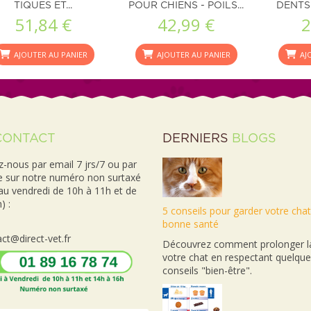
TIQUES ET...
POUR CHIENS - POILS...
DENTS 
51,84 €
42,99 €
2
AJOUTER AU PANIER
AJOUTER AU PANIER
AJ
CONTACT
DERNIERS
BLOGS
-nous par email 7 jrs/7 ou par
e sur notre numéro non surtaxé
 au vendredi de 10h à 11h et de
) :
5 conseils pour garder votre cha
bonne santé
ct@direct-vet.fr
Découvrez comment prolonger la
votre chat en respectant quelqu
conseils "bien-être".