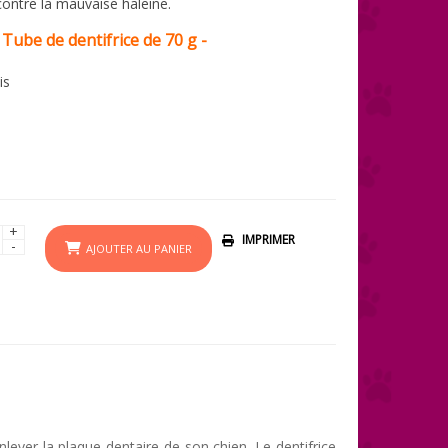
 contre la mauvaise haleine.
 Tube de dentifrice de 70 g -
is
+
IMPRIMER
-
AJOUTER AU PANIER
lever la plaque dentaire de son chien. Le dentifrice