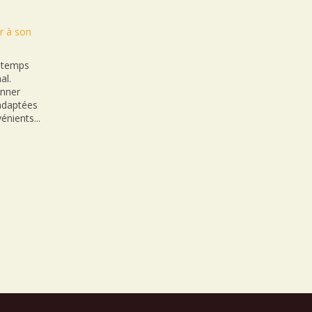
r à son
n temps
al.
onner
nadaptées
énients...