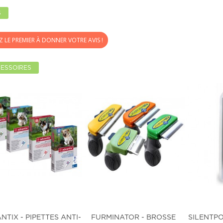
S
Z LE PREMIER À DONNER VOTRE AVIS !
ESSOIRES
NTIX - PIPETTES ANTI-
FURMINATOR - BROSSE
SILENTP