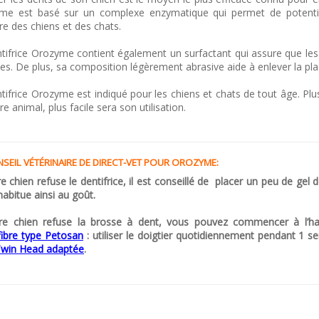
me est basé sur un complexe enzymatique qui permet de potential
re des chiens et des chats.
tifrice Orozyme contient également un surfactant qui assure que les 
es. De plus, sa composition légèrement abrasive aide à enlever la pla
tifrice Orozyme est indiqué pour les chiens et chats de tout âge. Pl
re animal, plus facile sera son utilisation.
NSEIL VÉTÉRINAIRE DE DIRECT-VET POUR OROZYME:
re chien refuse le dentifrice, il est conseillé de placer un peu de gel de
’habitue ainsi au goût.
tre chien refuse la brosse à dent, vous pouvez commencer à l’h
fibre type Petosan
: utiliser le doigtier quotidiennement pendant 1
Twin Head adaptée
.