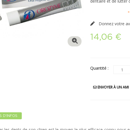
dentaire et de lutter
-
Donnez votre av
14,06 €
Quantité :
ENVOYER À UN AMI
S D'INFOS
r les dents de son chien est le moyen le plus efficace connu pour en