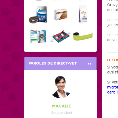
Orozy
dentai
Le den
genciv
Le den
de vot
LE CO
PAROLES DE DIRECT-VET
Si vot
qu’il s
Si vo
micro
dent 
MAGALIE
Service client