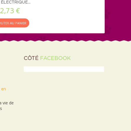
ÉLECTRIQUE...
2,73 €
OUTER AU PANIER
CÔTÉ
FACEBOOK
t en
 vie de
es